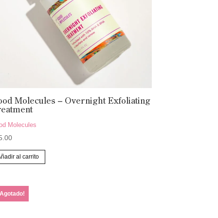
en
la
página
de
producto
od Molecules – Overnight Exfoliating
reatment
od Molecules
5.00
ñadir al carrito
¡Agotado!