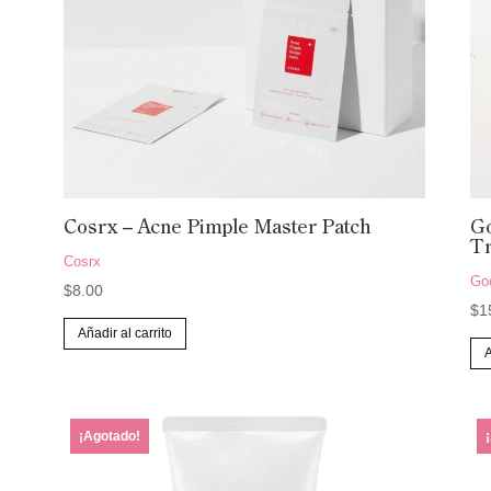
elegir
en
la
página
de
producto
Cosrx – Acne Pimple Master Patch
Go
T
Cosrx
Go
$
8.00
$
1
Añadir al carrito
A
¡Agotado!