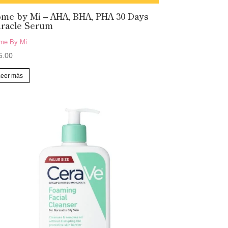
me by Mi – AHA, BHA, PHA 30 Days
iracle Serum
me By Mi
5.00
Leer más