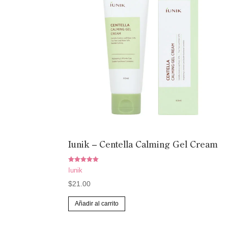
se
pueden
elegir
en
la
página
de
producto
Iunik – Centella Calming Gel Cream
Valorado
Iunik
con
5.00
$
21.00
de 5
Añadir al carrito