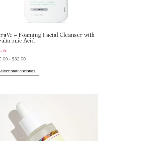
raVe – Foaming Facial Cleanser with
aluronic Acid
raVe
Rango
0.00
-
$
32.00
de
Este
Seleccionar opciones
precios:
producto
desde
tiene
$10.00
múltiples
hasta
variantes.
$32.00
Las
opciones
se
pueden
elegir