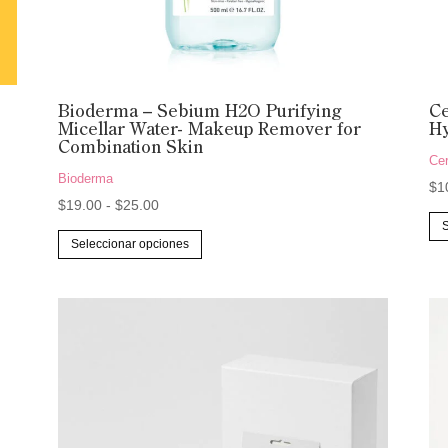
Bioderma – Sebium H2O Purifying
Ce
Micellar Water- Makeup Remover for
Hy
Combination Skin
Ce
Bioderma
$
1
Rango
$
19.00
-
$
25.00
de
Este
Seleccionar opciones
precios:
producto
desde
tiene
$19.00
múltiples
hasta
variantes.
$25.00
Las
opciones
se
pueden