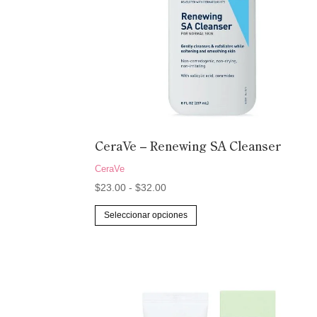
CeraVe – Renewing SA Cleanser
CeraVe
Rango
$
23.00
-
$
32.00
de
Este
Seleccionar opciones
precios:
producto
desde
tiene
$23.00
múltiples
hasta
variantes.
$32.00
Las
opciones