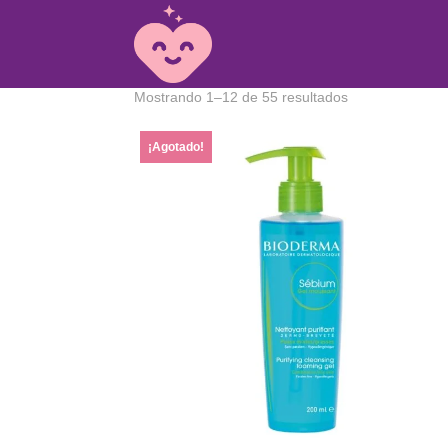
Ordenado
Mostrando 1–12 de 55 resultados
por
los
¡Agotado!
últimos