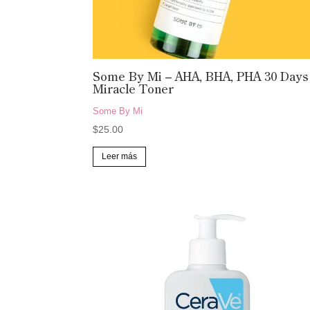
de
producto
Some By Mi – AHA, BHA, PHA 30 Days
Miracle Toner
Some By Mi
$
25.00
Leer más