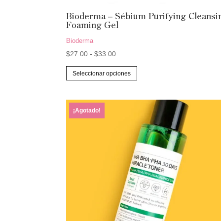
Bioderma – Sébium Purifying Cleansi
Foaming Gel
Bioderma
Rango
$
27.00
-
$
33.00
de
Este
Seleccionar opciones
precios:
producto
desde
tiene
$27.00
múltiples
¡Agotado!
hasta
variantes.
$33.00
Las
opciones
se
pueden
elegir
en
la
página