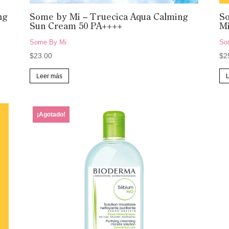
ng
Some by Mi – Truecica Aqua Calming
So
Sun Cream 50 PA++++
M
Some By Mi
So
$
23.00
$
2
Leer más
¡Agotado!