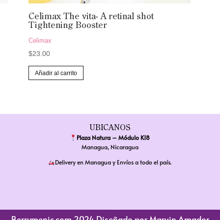
Celimax The vita- A retinal shot
Tightening Booster
Celimax
$
23.00
Añadir al carrito
UBICANOS
Plaza Natura – Módulo K18
Managua, Nicaragua
Delivery en Managua y Envíos a todo el país.
Berrymenic.com 2024
Diseñado por
Marvin Amador