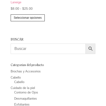
Valorado
Laneige
con
5.00
Rango
$
8.00
-
$
25.00
de 5
de
Este
Seleccionar opciones
precios:
producto
desde
tiene
$8.00
múltiples
hasta
variantes.
BUSCAR
$25.00
Las
opciones
se
pueden
Categorías del producto
elegir
Brochas y Accesorios
en
Cabello
la
Cabello
Cuidado de la piel
página
Contorno de Ojos
de
Desmaquillantes
producto
Exfoliantes