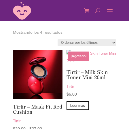
Ordenado
Mostrando los 4 resultados
por
los
últimos
¡Agotado!
Tirtir – Milk Skin
Toner Mini 20ml
Tirtir
$
6.00
Leer más
Tirtir – Mask Fit Red
Cushion
Tirtir
Rango
$
20.00
-
$
27.00