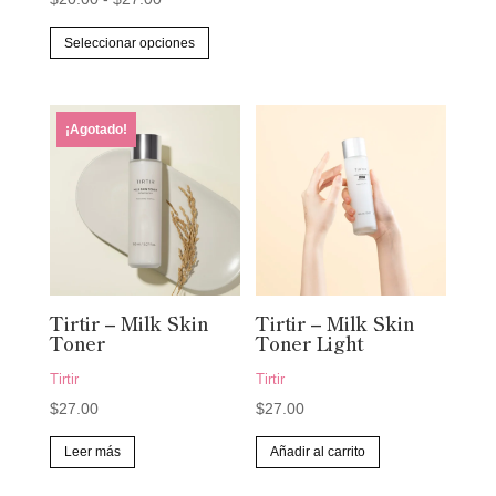
de
Este
Seleccionar opciones
precios:
producto
desde
tiene
$20.00
múltiples
¡Agotado!
hasta
variantes.
$27.00
Las
opciones
se
pueden
elegir
en
Tirtir – Milk Skin
Tirtir – Milk Skin
la
Toner
Toner Light
página
Tirtir
Tirtir
de
$
27.00
$
27.00
producto
Leer más
Añadir al carrito