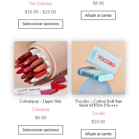
$
8.00
con
The Ordinary
5.00
de 5
Rango
$
16.00
-
$
23.00
Añadir al carrito
de
Este
Seleccionar opciones
precios:
producto
desde
tiene
$16.00
múltiples
hasta
variantes.
$23.00
Las
opciones
se
pueden
elegir
en
Colourpop – Lippie Stix
Tocobo – Cotton Soft Sun
Stick SPF50+ PA++++
la
Colourpop
Tocobo
página
$
6.00
$
23.00
de
Este
Seleccionar opciones
producto
producto
Añadir al carrito