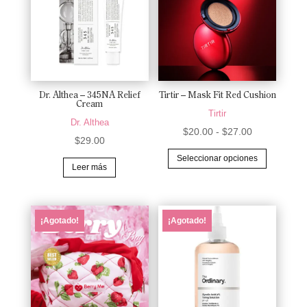
Las
opciones
se
pueden
elegir
en
Dr. Althea – 345NA Relief
Tirtir – Mask Fit Red Cushion
Cream
la
Tirtir
Dr. Althea
página
Rango
$
20.00
-
$
27.00
$
29.00
de
de
Este
Seleccionar opciones
producto
precios:
producto
Leer más
desde
tiene
$20.00
múltiples
hasta
variantes.
¡Agotado!
¡Agotado!
$27.00
Las
opciones
se
pueden