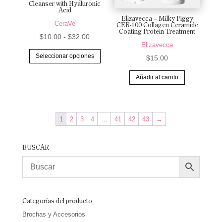
Cleanser with Hyaluronic
Acid
de
Elizavecca – Milky Piggy
CeraVe
producto
CER-100 Collagen Ceramide
Coating Protein Treatment
Rango
$
10.00
-
$
32.00
Elizavecca
de
Este
Seleccionar opciones
$
15.00
precios:
producto
desde
tiene
Añadir al carrito
$10.00
múltiples
hasta
variantes.
$32.00
Las
1
2
3
4
…
41
42
43
→
opciones
se
BUSCAR
pueden
elegir
en
la
Categorías del producto
página
Brochas y Accesorios
de