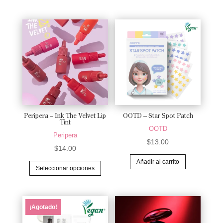
tiene
múltiples
variantes.
Las
opciones
se
pueden
elegir
en
Peripera – Ink The Velvet Lip
OOTD – Star Spot Patch
la
Tint
OOTD
página
Peripera
$
13.00
de
$
14.00
producto
Este
Añadir al carrito
Seleccionar opciones
producto
tiene
múltiples
¡Agotado!
variantes.