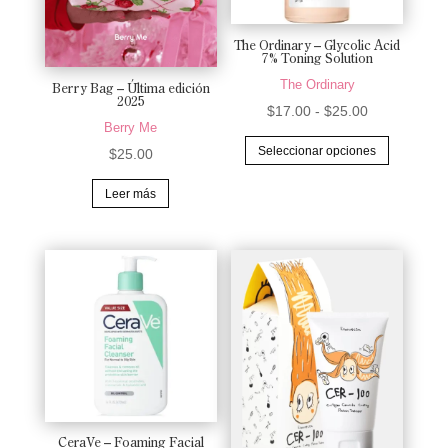
elegir
en
The Ordinary – Glycolic Acid
la
7% Toning Solution
página
The Ordinary
Berry Bag – Última edición
2025
de
Rango
$
17.00
-
$
25.00
Berry Me
producto
de
Este
Seleccionar opciones
$
25.00
precios:
producto
desde
tiene
Leer más
$17.00
múltiples
hasta
variantes.
$25.00
Las
opciones
se
pueden
elegir
en
la
CeraVe – Foaming Facial
página