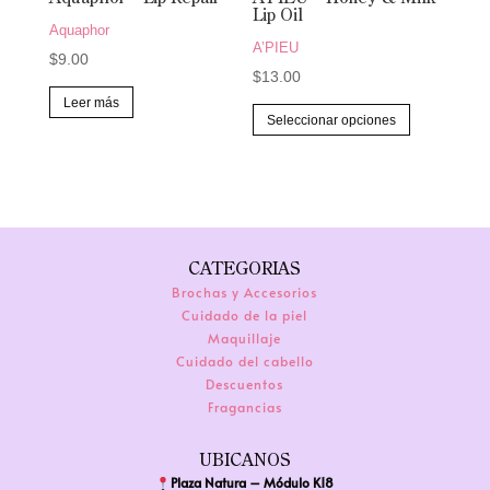
la
Lip Oil
Aquaphor
página
A’PIEU
$
9.00
de
$
13.00
producto
Leer más
Este
Seleccionar opciones
producto
tiene
múltiples
variantes.
Las
CATEGORIAS
opciones
Brochas y Accesorios
se
Cuidado de la piel
pueden
Maquillaje
elegir
Cuidado del cabello
Descuentos
en
Fragancias
la
página
UBICANOS
de
Plaza Natura – Módulo K18