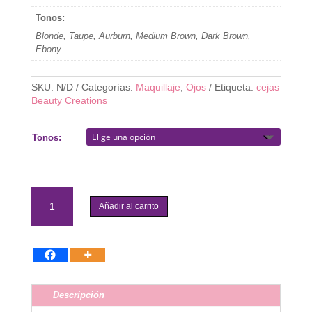
Tonos:
Blonde, Taupe, Aurburn, Medium Brown, Dark Brown,
Ebony
SKU:
N/D
Categorías:
Maquillaje
,
Ojos
Etiqueta:
cejas
Beauty Creations
Tonos:
Beauty
Creations-
Añadir al carrito
Gel
tint
+
Brow
Pencil
cantidad
Descripción