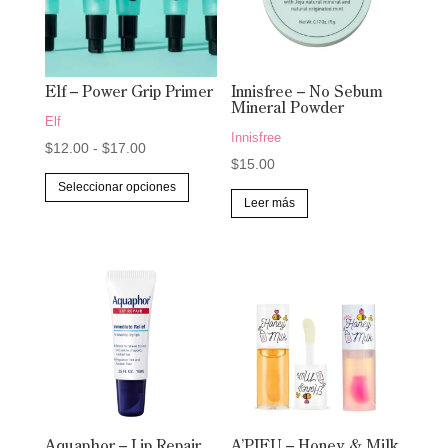
Elf – Power Grip Primer
Innisfree – No Sebum
Mineral Powder
Elf
Innisfree
Rango
$
12.00
-
$
17.00
$
15.00
de
Este
Seleccionar opciones
precios:
producto
Leer más
desde
tiene
$12.00
múltiples
hasta
variantes.
$17.00
Las
opciones
se
pueden
elegir
en
Aquaphor – Lip Repair
A’PIEU – Honey & Milk