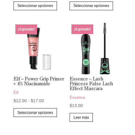
de
Este
Este
Seleccionar opciones
Seleccionar opciones
precios:
producto
producto
desde
tiene
tiene
$7.00
múltiples
múltiples
¡Agotado!
¡Agotado!
hasta
variantes.
variantes.
$12.00
Las
Las
opciones
opciones
se
se
pueden
pueden
elegir
elegir
Elf – Power Grip Primer
Essence – Lash
en
en
+ 4% Niacinamide
Princess False Lash
la
la
Effect Mascara
Elf
página
página
Essence
Rango
$
12.00
-
$
17.00
de
de
$
13.00
de
Este
producto
producto
Seleccionar opciones
precios:
producto
Leer más
desde
tiene
$12.00
múltiples