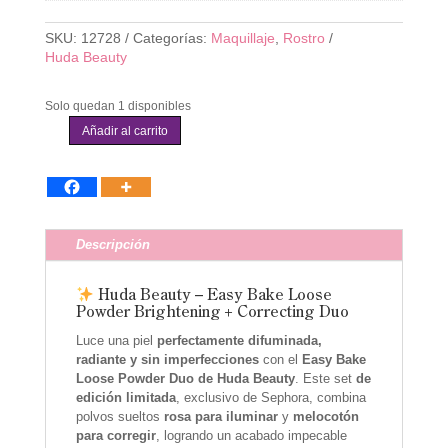
SKU:
12728
Categorías:
Maquillaje
,
Rostro
Huda Beauty
Solo quedan 1 disponibles
Añadir al carrito
Huda
Beauty
-
Easy
Bake
Loose
Descripción
Powder
Brightening
+
Huda Beauty – Easy Bake Loose
Correcting
Powder Brightening + Correcting Duo
Duo
Luce una piel
perfectamente difuminada,
cantidad
radiante y sin imperfecciones
con el
Easy Bake
Loose Powder Duo de Huda Beauty
. Este set
de
edición limitada
, exclusivo de Sephora, combina
polvos sueltos
rosa para iluminar
y
melocotón
para corregir
, logrando un acabado impecable