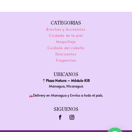
hasta
variantes.
$17.00
Las
opciones
CATEGORIAS
se
Brochas y Accesorios
pueden
Cuidado de la piel
Maquillaje
elegir
Cuidado del cabello
en
Descuentos
la
Fragancias
página
de
UBICANOS
Plaza Natura – Módulo K18
producto
Managua, Nicaragua
Delivery en Managua y Envíos a todo el país.
SIGUENOS