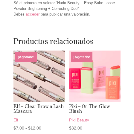
Sé el primero en valorar “Huda Beauty – Easy Bake Loose
Powder Brightening + Correcting Duo”
Debes
acceder
para publicar una valoración.
Productos relacionados
¡Agotado!
¡Agotado!
Elf – Clear Brow n Lash
Pixi – On The Glow
Mascara
Blush
Elf
Pixi Beauty
Rango
$
7.00
-
$
12.00
$
32.00