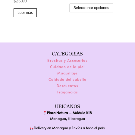
$
25.00
de
Este
Seleccionar opciones
precios:
producto
Leer más
desde
tiene
$23.00
múltiples
hasta
variantes.
$25.00
Las
opciones
CATEGORIAS
se
Brochas y Accesorios
pueden
Cuidado de la piel
Maquillaje
elegir
Cuidado del cabello
en
Descuentos
la
Fragancias
página
de
UBICANOS
Plaza Natura – Módulo K18
producto
Managua, Nicaragua
Delivery en Managua y Envíos a todo el país.