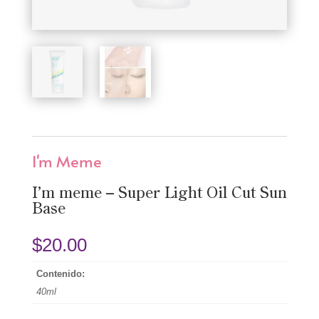
I'm Meme
I’m meme – Super Light Oil Cut Sun
Base
$
20.00
Contenido:
40ml