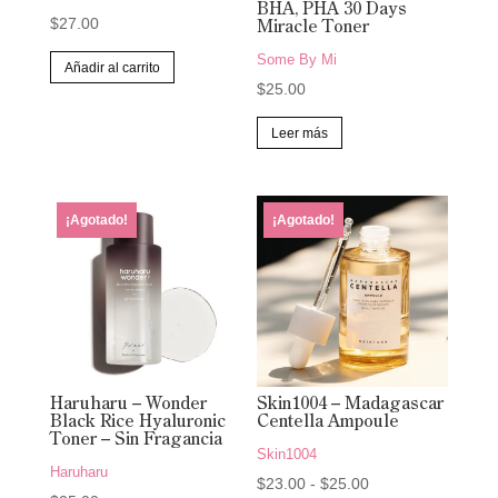
BHA, PHA 30 Days
$
27.00
Miracle Toner
Some By Mi
Añadir al carrito
$
25.00
Leer más
¡Agotado!
¡Agotado!
Haruharu – Wonder
Skin1004 – Madagascar
Black Rice Hyaluronic
Centella Ampoule
Toner – Sin Fragancia
Skin1004
Haruharu
Rango
$
23.00
-
$
25.00