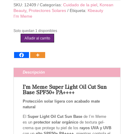
SKU:
12409
Categorías:
Cuidado de la piel
,
Korean
Beauty
,
Protectores Solares
Etiqueta:
Kbeauty
I'm Meme
Solo quedan 1 disponibles
Añadir al carrito
I'm
meme
-
Super
Light
Oil
Descripción
Cut
Sun
Base
I’m Meme Super Light Oil Cut Sun
cantidad
Base SPF50+ PA++++
Protección solar ligera con acabado mate
natural
El
Super Light Oil Cut Sun Base
de I’m Meme
es un
protector solar orgánico
de textura gel-
crema que protege tu piel de los
rayos UVA y UVB
con un
alto SPF50+ PA++++
, mientras controla el