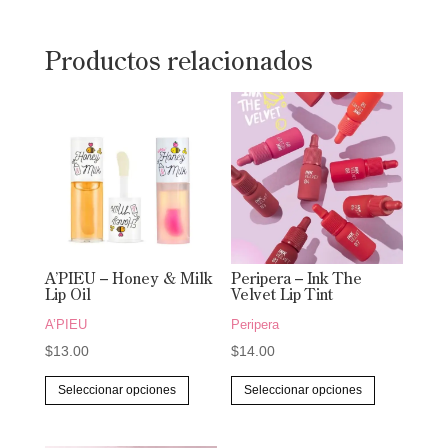
Productos relacionados
A’PIEU – Honey & Milk
Peripera – Ink The
Lip Oil
Velvet Lip Tint
A’PIEU
Peripera
$
13.00
$
14.00
Este
Este
Seleccionar opciones
Seleccionar opciones
producto
producto
tiene
tiene