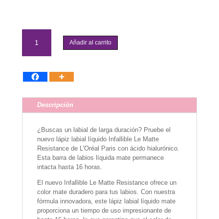
L'Oreal
Paris
Añadir al carrito
-
Le
Matte
Resistance
Liquid
Lipstick
Descripción
cantidad
¿Buscas un labial de larga duración? Pruebe el
nuevo lápiz labial líquido Infallible Le Matte
Resistance de L'Oréal Paris con ácido hialurónico.
Esta barra de labios líquida mate permanece
intacta hasta 16 horas.
El nuevo Infallible Le Matte Resistance ofrece un
color mate duradero para tus labios. Con nuestra
fórmula innovadora, este lápiz labial líquido mate
proporciona un tiempo de uso impresionante de