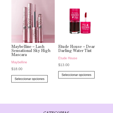
múltiples
múltiples
variantes.
variantes.
Las
Las
opciones
opciones
se
se
pueden
pueden
elegir
elegir
Maybelline – Lash
Etude House – Dear
en
en
Sensational Sky High
Darling Water Tint
la
la
Mascara
Etude House
página
página
Maybelline
$
13.00
de
de
$
18.00
Este
producto
producto
Seleccionar opciones
Este
producto
Seleccionar opciones
producto
tiene
tiene
múltiples
múltiples
variantes.
variantes.
Las
Las
opciones