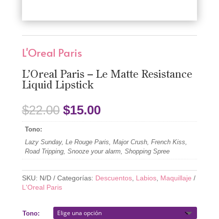
L'Oreal Paris
L’Oreal Paris – Le Matte Resistance
Liquid Lipstick
El
El
$
22.00
$
15.00
precio
precio
original
actual
Tono:
era:
es:
Lazy Sunday, Le Rouge Paris, Major Crush, French Kiss,
$22.00.
$15.00.
Road Tripping, Snooze your alarm, Shopping Spree
SKU:
N/D
Categorías:
Descuentos
,
Labios
,
Maquillaje
L'Oreal Paris
Tono: