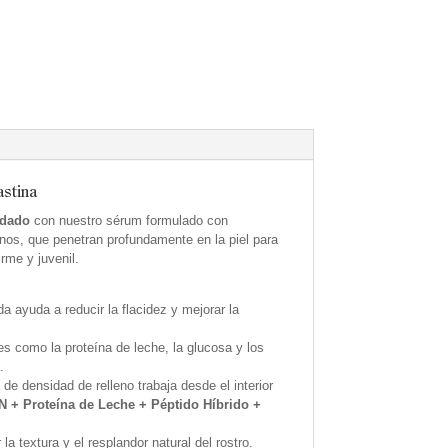
stina
idado
con nuestro sérum formulado con
canos, que penetran profundamente en la piel para
rme y juvenil.
 ayuda a reducir la flacidez y mejorar la
es como la proteína de leche, la glucosa y los
.
e densidad de relleno trabaja desde el interior
 + Proteína de Leche + Péptido Híbrido +
a textura y el resplandor natural del rostro.