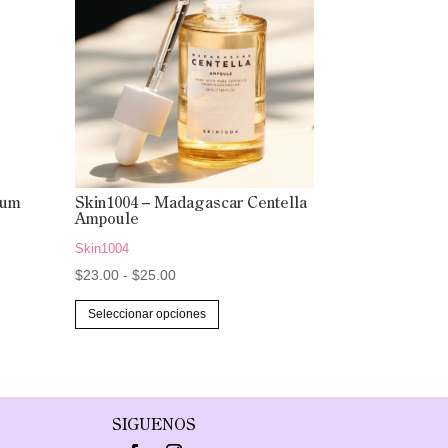
rum
Skin1004 – Madagascar Centella
Ampoule
Skin1004
Rango
$
23.00
-
$
25.00
de
Este
Seleccionar opciones
precios:
producto
desde
tiene
$23.00
múltiples
hasta
variantes.
SIGUENOS
$25.00
Las