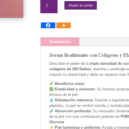
-
Añadir al carrito
Collagen
Glow
Booster
Serum
cantidad
Descripción
Sérum Reafirmante con Colágeno y Ela
Descubre el poder de la
triple densidad de cu
colágeno de 260 Dalton
, elastina y proteogli
mejorar su elasticidad y darle un aspecto más fi
Beneficios clave:
Elasticidad y volumen:
Su fórmula avanzada
firmeza de la piel.
Hidratación intensiva:
Gracias a ingredient
péptidos, tu piel se sentirá nutrida y revitalizada
Absorción profunda:
Su innovador sistema d
de la piel con una combinación potente de
PDRN
Glucosa
.
Piel luminosa y uniforme:
Ayuda a mejorar l