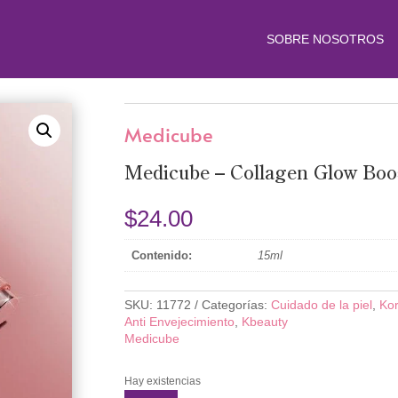
SOBRE NOSOTROS
Medicube
Medicube – Collagen Glow Boo
$
24.00
Contenido:
15ml
SKU:
11772
Categorías:
Cuidado de la piel
,
Ko
Anti Envejecimiento
,
Kbeauty
Medicube
Hay existencias
Medicube