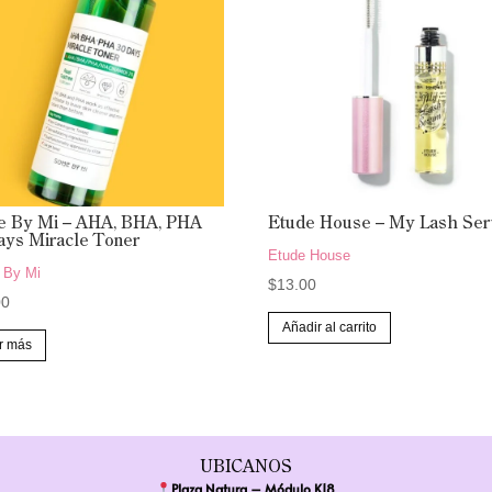
 By Mi – AHA, BHA, PHA
Etude House – My Lash Se
ays Miracle Toner
Etude House
 By Mi
$
13.00
00
Añadir al carrito
r más
UBICANOS
Plaza Natura – Módulo K18