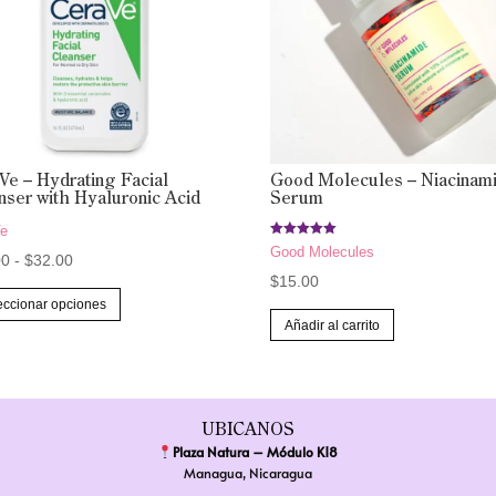
Ve – Hydrating Facial
Good Molecules – Niacinam
nser with Hyaluronic Acid
Serum
Ve
Valorado
Good Molecules
Rango
00
-
$
32.00
con
5.00
$
15.00
de 5
de
Este
eccionar opciones
precios:
producto
Añadir al carrito
desde
tiene
$10.00
múltiples
hasta
variantes.
UBICANOS
$32.00
Las
Plaza Natura – Módulo K18
opciones
Managua, Nicaragua
se