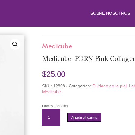
SOBRE NOSOTROS
Medicube
Medicube -PDRN Pink Collage
$
25.00
SKU:
12808
Categorías:
Cuidado de la piel
,
La
Medicube
Hay existencias
Medicube
-
Añadir al carrito
PDRN
Pink
Collagen