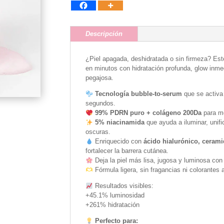
Buble
Serum
cantidad
Descripción
¿Piel apagada, deshidratada o sin firmeza? Est
en minutos con hidratación profunda, glow inmed
pegajosa.
Tecnología bubble-to-serum
que se activa 
segundos.
99% PDRN puro + colágeno 200Da
para me
5% niacinamida
que ayuda a iluminar, unifi
oscuras.
Enriquecido con
ácido hialurónico, cerami
fortalecer la barrera cutánea.
Deja la piel más lisa, jugosa y luminosa con
Fórmula ligera, sin fragancias ni colorantes ar
Resultados visibles:
+45.1% luminosidad
+261% hidratación
Perfecto para: