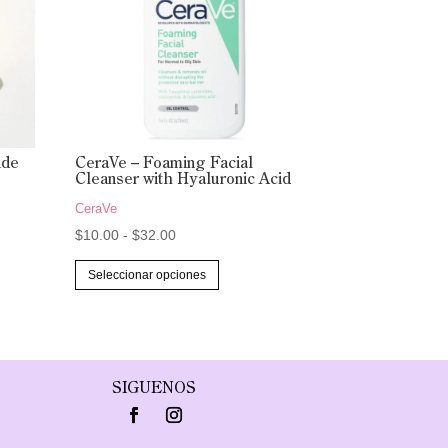
ide
CeraVe – Foaming Facial
Cleanser with Hyaluronic Acid
CeraVe
Rango
$
10.00
-
$
32.00
de
Este
Seleccionar opciones
precios:
producto
desde
tiene
$10.00
múltiples
hasta
variantes.
SIGUENOS
$32.00
Las
opciones
se