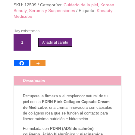
SKU:
12509
Categorías:
Cuidado de la piel
,
Korean
Beauty
,
Serums y Suspensiones
Etiqueta:
Kbeauty
Medicube
Hay existencias
Medicube
-
Añadir al carrito
PDRN
Pink
Collagen
Capsule
Cream
cantidad
Descripción
Recupera la firmeza y el resplandor natural de tu
piel con la
PDRN Pink Collagen Capsule Cream
de Medicube
, una crema innovadora con cápsulas
de colágeno rosa que se funden al contacto para
liberar máxima nutrición e hidratación.
Formulada con
PDRN (ADN de salmón)
,
colágeno
,
ácido hialurónico
y
niacinamida
,