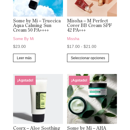
Some by Mi – Truecica
Missha – M Perfect
Aqua Calming Sun
Cover BB Cream SPF
Cream 50 PA++++
42 PA+++
Some By Mi
Missha
Rango
$
23.00
$
17.00
-
$
21.00
de
Este
Leer más
Seleccionar opciones
precios:
producto
desde
tiene
$17.00
múltiples
¡Agotado!
¡Agotado!
hasta
variantes.
$21.00
Las
opciones
se
pueden
elegir
Cosrx – Aloe Soothing
Some by Mi – AHA
en