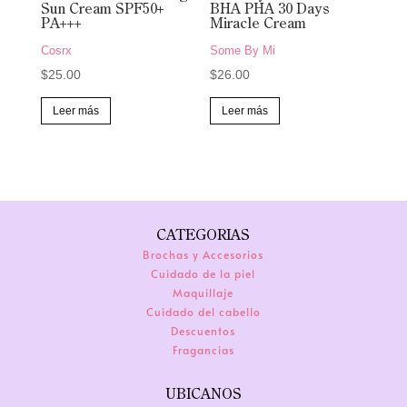
Sun Cream SPF50+
BHA PHA 30 Days
la
PA+++
Miracle Cream
página
Cosrx
Some By Mi
de
$
25.00
$
26.00
producto
Leer más
Leer más
CATEGORIAS
Brochas y Accesorios
Cuidado de la piel
Maquillaje
Cuidado del cabello
Descuentos
Fragancias
UBICANOS