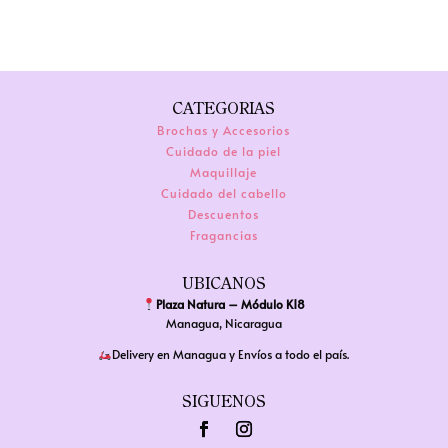
era:
es:
tiene
$22.00.
$15.00.
múltiples
variantes.
Las
CATEGORIAS
opciones
Brochas y Accesorios
se
Cuidado de la piel
pueden
Maquillaje
elegir
Cuidado del cabello
Descuentos
en
Fragancias
la
página
UBICANOS
de
Plaza Natura – Módulo K18
producto
Managua, Nicaragua
Delivery en Managua y Envíos a todo el país.
SIGUENOS