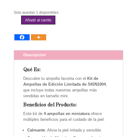
Solo quedan 1 disponibles
Añadir al carrito
Skin1004
-
Madagascar
Centella
Ampoule
Kit
Descripción
cantidad
Qué Es:
Descubre tu ampolla favorita con el
Kit de
Ampollas de Edición Limitada de SKIN1004
,
que incluye todas nuestras ampollas más
vendidas en tamaño mini.
Beneficios del Producto:
Este kit de
4 ampollas en miniatura
ofrece
múltiples beneficios para el cuidado de la piel:
Calmante
: Alivia la piel irritada y sensible.