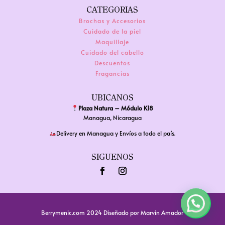
CATEGORIAS
opciones
Brochas y Accesorios
se
Cuidado de la piel
pueden
Maquillaje
elegir
Cuidado del cabello
Descuentos
en
Fragancias
la
página
UBICANOS
de
Plaza Natura – Módulo K18
producto
Managua, Nicaragua
Delivery en Managua y Envíos a todo el país.
SIGUENOS
Berrymenic.com 2024
Diseñado por
Marvin Amador