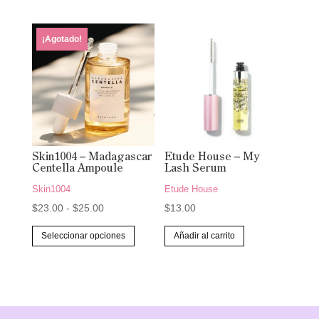
¡Agotado!
Skin1004 – Madagascar
Etude House – My
Centella Ampoule
Lash Serum
Skin1004
Etude House
Rango
$
23.00
-
$
25.00
$
13.00
de
Este
Seleccionar opciones
Añadir al carrito
precios:
producto
desde
tiene
$23.00
múltiples
hasta
variantes.
$25.00
Las