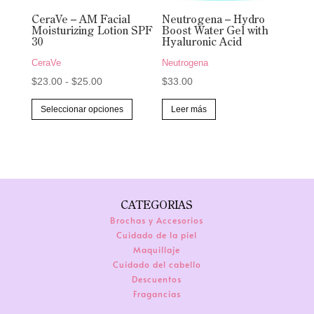
CeraVe – AM Facial
Neutrogena – Hydro
Moisturizing Lotion SPF
Boost Water Gel with
30
Hyaluronic Acid
CeraVe
Neutrogena
Rango
$
23.00
-
$
25.00
$
33.00
de
Este
Seleccionar opciones
Leer más
precios:
producto
desde
tiene
$23.00
múltiples
hasta
variantes.
$25.00
Las
CATEGORIAS
opciones
Brochas y Accesorios
se
Cuidado de la piel
pueden
Maquillaje
elegir
Cuidado del cabello
Descuentos
en
Fragancias
la