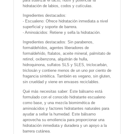
para suavizar el tacto, nutrir y potenciar la
hidratación de labios, codos y cutículas.
Ingredientes destacados:
- Escualeno: Ofrece hidratación inmediata a nivel
superficial y soporte de barrera.
- Aminoácidos: Retiene y sella la hidratación.
Ingredientes destacados: Sin parabenos,
formaldehídos, agentes liberadores de
formaldehído, ftalatos, aceite mineral, palmitato de
retinol, oxibenzona, alquitrán de hulla,
hidroquinona, sulfatos SLS y SLES, triclocarbán,
triclosán y contiene menos de un uno por ciento de
fragancia sintética. También es vegano, sin gluten,
sin crueldad y viene en envases reciclables.
Qué más necesitas saber: Este bálsamo está
formulado con el conocido hidratante escualeno
como base, y una mezcla biomimética de
aminoácidos y factores hidratantes naturales para
ayudar a sellar la humedad. Este bálsamo
aprovecha su emoliencia para proporcionar una
hidratación inmediata y duradera y un apoyo a la
barrera cutánea.