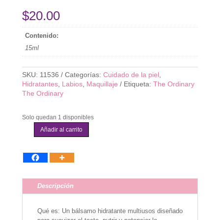
$
20.00
Contenido:
15ml
SKU:
11536
Categorías:
Cuidado de la piel
,
Hidratantes
,
Labios
,
Maquillaje
Etiqueta:
The Ordinary
The Ordinary
Solo quedan 1 disponibles
Añadir al carrito
The
Ordinary
-
Squalane
+
Amino
Descripción
Acids
Hydrating
Balm
Qué es: Un bálsamo hidratante multiusos diseñado
cantidad