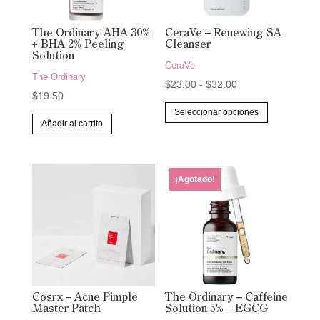
The Ordinary AHA 30%
CeraVe – Renewing SA
+ BHA 2% Peeling
Cleanser
Solution
CeraVe
The Ordinary
Rango
$
23.00
-
$
32.00
$
19.50
de
Este
Seleccionar opciones
precios:
producto
Añadir al carrito
desde
tiene
$23.00
múltiples
hasta
variantes.
¡Agotado!
$32.00
Las
opciones
se
pueden
elegir
en
Cosrx – Acne Pimple
The Ordinary – Caffeine
la
Master Patch
Solution 5% + EGCG