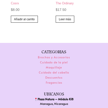
página
Cosrx
The Ordinary
de
$
8.00
$
17.50
producto
Añadir al carrito
Leer más
CATEGORIAS
Brochas y Accesorios
Cuidado de la piel
Maquillaje
Cuidado del cabello
Descuentos
Fragancias
UBICANOS
Plaza Natura – Módulo K18
Managua, Nicaragua