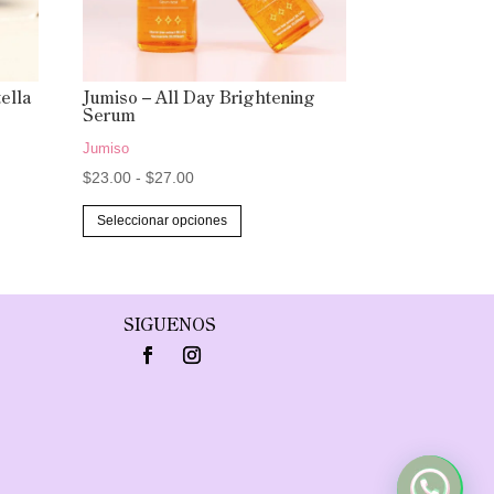
ella
Jumiso – All Day Brightening
Serum
Jumiso
Rango
$
23.00
-
$
27.00
de
Este
Seleccionar opciones
precios:
producto
desde
tiene
$23.00
múltiples
hasta
variantes.
SIGUENOS
$27.00
Las
opciones
se
pueden
elegir
en