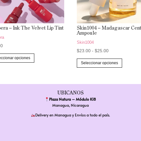
pera – Ink The Velvet Lip Tint
Skin1004 – Madagascar Cent
Ampoule
era
Skin1004
00
Rango
$
23.00
-
$
25.00
Este
eccionar opciones
de
Este
producto
Seleccionar opciones
precios:
producto
tiene
desde
tiene
múltiples
$23.00
múltiples
variantes.
hasta
variantes.
UBICANOS
Las
Plaza Natura – Módulo K18
$25.00
Las
opciones
Managua, Nicaragua
opciones
se
Delivery en Managua y Envíos a todo el país.
se
pueden
pueden
elegir
elegir
en
en