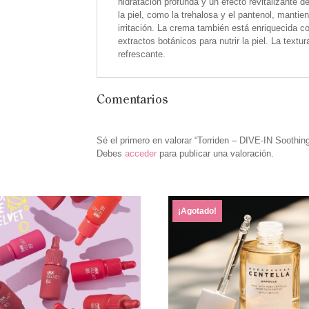
hidratación profunda y un efecto revitalizante d
la piel, como la trehalosa y el pantenol, mantie
irritación. La crema también está enriquecida 
extractos botánicos para nutrir la piel. La text
refrescante.
Comentarios
Sé el primero en valorar “Torriden – DIVE-IN Soothin
Debes
acceder
para publicar una valoración.
¡Agotado!