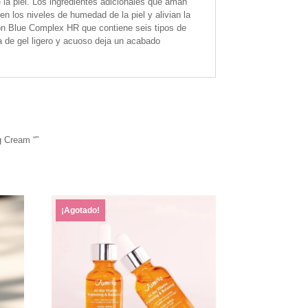
e la piel. Los ingredientes adicionales que aman
nen los niveles de humedad de la piel y alivian la
con Blue Complex HR que contiene seis tipos de
ura de gel ligero y acuoso deja un acabado
g Cream “”
¡Agotado!