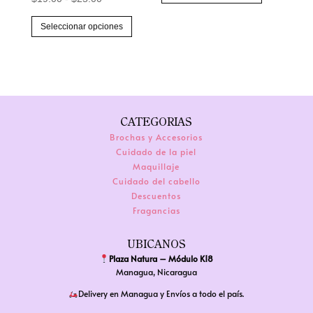
precios:
producto
de
Este
desde
tiene
Seleccionar opciones
precios:
producto
$17.00
múltiples
desde
tiene
hasta
variantes.
$19.00
múltiples
$25.00
Las
hasta
variantes.
opciones
$25.00
Las
se
CATEGORIAS
opciones
pueden
Brochas y Accesorios
se
elegir
Cuidado de la piel
pueden
en
Maquillaje
elegir
Cuidado del cabello
la
Descuentos
en
página
Fragancias
la
de
página
producto
UBICANOS
de
Plaza Natura – Módulo K18
producto
Managua, Nicaragua
Delivery en Managua y Envíos a todo el país.