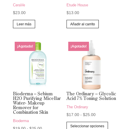
CeraVe
Etude House
$
23.00
$
13.00
Leer más
Añadir al carrito
¡Agotado!
¡Agotado!
Bioderma – Sebium
The Ordinary – Glycolic
H2O Purifying Micellar
Acid 7% Toning Solution
Water- Makeup
The Ordinary
Remover for
Combination Skin
Rango
$
17.00
-
$
25.00
Bioderma
de
Este
Seleccionar opciones
Rango
$
19.00
-
$
25.00