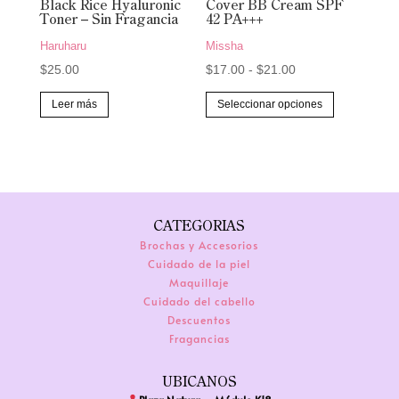
la
Black Rice Hyaluronic
Cover BB Cream SPF
Toner – Sin Fragancia
42 PA+++
página
Haruharu
Missha
de
Rango
$
25.00
$
17.00
-
$
21.00
producto
de
Este
Leer más
Seleccionar opciones
precios:
producto
desde
tiene
$17.00
múltiples
hasta
variantes.
$21.00
Las
CATEGORIAS
opciones
Brochas y Accesorios
se
Cuidado de la piel
pueden
Maquillaje
elegir
Cuidado del cabello
Descuentos
en
Fragancias
la
página
UBICANOS
de