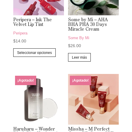
Peripera – Ink The
Some by Mi – AHA
Velvet Lip Tint
BHA PHA 30 Days
Miracle Cream
Peripera
Some By Mi
$
14.00
$
26.00
Este
Seleccionar opciones
producto
Leer más
tiene
múltiples
variantes.
¡Agotado!
¡Agotado!
Las
opciones
se
pueden
elegir
en
Haruharu – Wonder
Missha – M Perfect