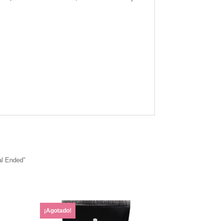
al Ended”
¡Agotado!