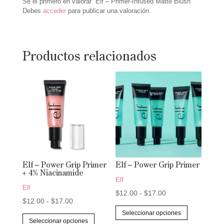
Sé el primero en valorar “Elf – Primer-Infused Matte Blush”
Debes
acceder
para publicar una valoración.
Productos relacionados
Elf – Power Grip Primer
Elf – Power Grip Primer
+ 4% Niacinamide
Elf
Elf
Rango
$
12.00
-
$
17.00
Rango
$
12.00
-
$
17.00
de
Este
Seleccionar opciones
de
Este
precios:
producto
Seleccionar opciones