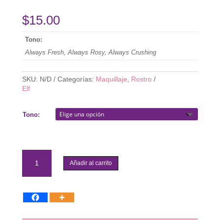
$
15.00
Tono:
Always Fresh, Always Rosy, Always Crushing
SKU:
N/D
Categorías:
Maquillaje
,
Rostro
Elf
Tono:
Elf
-
Añadir al carrito
Primer-
Infused
Matte
Blush
cantidad