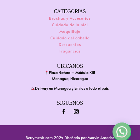
Las
opciones
CATEGORIAS
opciones
se
Brochas y Accesorios
se
pueden
Cuidado de la piel
pueden
Maquillaje
elegir
elegir
Cuidado del cabello
en
Descuentos
en
la
Fragancias
la
página
página
de
UBICANOS
de
Plaza Natura – Módulo K18
producto
producto
Managua, Nicaragua
Delivery en Managua y Envíos a todo el país.
SIGUENOS
Berrymenic.com 2024
Diseñado por
Marvin Amador